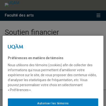
Faculté des arts
Soutien financier
Programme de subventions facultaires
Préférences en matière de témoins
Soutien financier pour les étudiants
Nous utilisons des témoins (cookies) afin de collecter des
informations qui nous permettent d’améliorer votre
Soutien financier pour les stagiaires post-doctoraux
expérience sur le site, de vous proposer des contenus vidéo,
d’analyser les statistiques de fréquentation, etc. Vous
pouvez personnaliser votre choix en sélectionnant
« Préférences ».
Autoriser les témoins
Demande d’admission