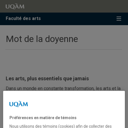
Faculté des arts
Mot de la doyenne
Les arts, plus essentiels que jamais
Dans un monde en constante transformation,
les arts et la
pensée critique jouent un rôle essentiel.
Ils ouvrent le
dialogue, déplacent les regards et nous permettent
d’aborder les grands enjeux contemporains en imaginant
d’autres possibles.
Préférences en matière de témoins
Nous utilisons des témoins (cookies) afin de collecter des